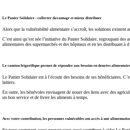
Le Panier Solidaire : collecter davantage et mieux distribuer
Alors que la vulnérabilité alimentaire s’accroît, les solutions existent 
C’est ainsi qu’est née l’initiative du Panier Solidaire, regroupant des a
alimentaires des supermarchés et des hôpitaux et en les distribuant à d’a
Le camion frigorifique permet de répondre aux besoins en denrées alimentaire
Le Panier Solidaire est à l’écoute des besoins de ses bénéficiaires. C’
laitiers.
En outre, les bénévoles envisagent de nouer des liens avec des agricul
un bon service et de livrer les aliments à temps.
Avec votre contribution, les personnes vulnérables ont accès à une alimentation
En nous soutenant, vous pouvez vous aussi contribuer à aider Le Pani