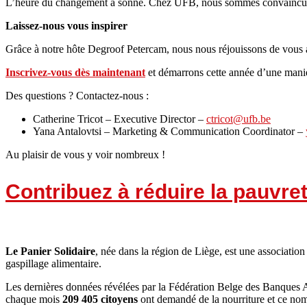
L’heure du changement a sonné. Chez UFB, nous sommes convaincus que 
Laissez-nous vous inspirer
Grâce à notre hôte Degroof Petercam, nous nous réjouissons de vous ac
Inscrivez-vous dès maintenant
et démarrons cette année d’une maniè
Des questions ? Contactez-nous :
Catherine Tricot – Executive Director –
ctricot@ufb.be
Yana Antalovtsi – Marketing & Communication Coordinator –
Au plaisir de vous y voir nombreux !
Contribuez à réduire la pauvret
Le Panier Solidaire
, née dans la région de Liège, est une association
gaspillage alimentaire.
Les dernières données révélées par la Fédération Belge des Banques Ali
chaque mois
209 405 citoyens
ont demandé de la nourriture et ce no