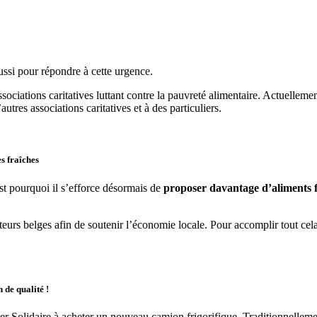
aussi pour répondre à cette urgence.
ssociations caritatives luttant contre la pauvreté alimentaire. Actuellemen
utres associations caritatives et à des particuliers.
s fraîches
est pourquoi il s’efforce désormais de
proposer davantage d’aliments fra
teurs belges afin de soutenir l’économie locale. Pour accomplir tout cela
 de qualité !
er Solidaire à acheter un nouveau camion frigorifique. Traditionnellem