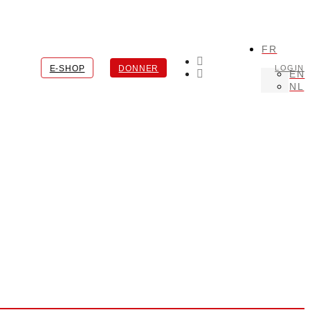
FR
E-SHOP
DONNER
LOGIN
EN
NL