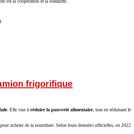
est la coopération et la solidarité.
d.
amion frigorifique
iale
. Elle vise à
réduire la pauvreté alimentaire
, tout en réduisant le
our acheter de la nourriture. Selon leurs données officielles, en 2022