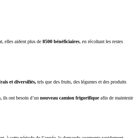
t, elles aident plus de
8500 bénéficiaires
, en récoltant les restes
is et diversifiés,
tels que des fruits, des légumes et des produits
, ils ont besoin d’un
nouveau camion frigorifique
afin de maintenir
ent, à cette période de l’année, la demande augmente rapidement.