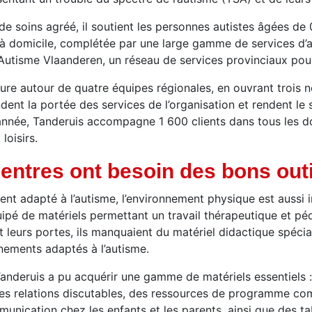
 soins agréé, il soutient les personnes autistes âgées de 
à domicile, complétée par une large gamme de services d’ap
a Autisme Vlaanderen, un réseau de services provinciaux pour
ture autour de quatre équipes régionales, en ouvrant trois
dent la portée des services de l’organisation et rendent le s
e année, Tanderuis accompagne 1 600 clients dans tous les 
loisirs.
ntres ont besoin des bons outi
ment adapté à l’autisme, l’environnement physique est aussi 
quipé de matériels permettant un travail thérapeutique et pé
leurs portes, ils manquaient du matériel didactique spécia
nements adaptés à l’autisme.
anderuis a pu acquérir une gamme de matériels essentiels 
les relations discutables, des ressources de programme c
unication chez les enfants et les parents, ainsi que des t