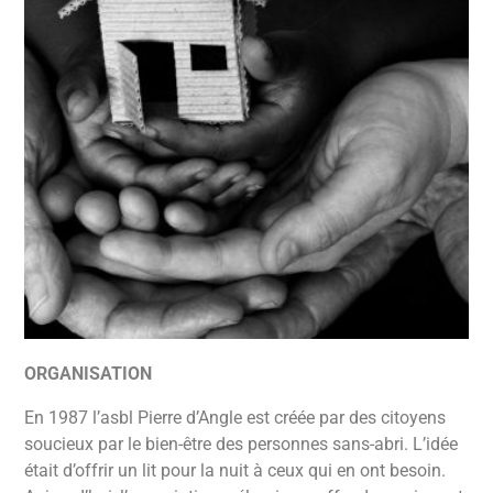
ORGANISATION
En 1987 l’asbl Pierre d’Angle est créée par des citoyens
soucieux par le bien-être des personnes sans-abri. L’idée
était d’offrir un lit pour la nuit à ceux qui en ont besoin.