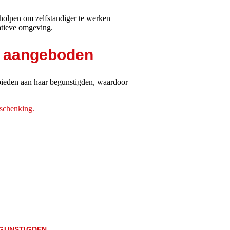
eholpen om zelfstandiger te werken
atieve omgeving.
n aangeboden
bieden aan haar begunstigden, waardoor
schenking.
GUNSTIGDEN