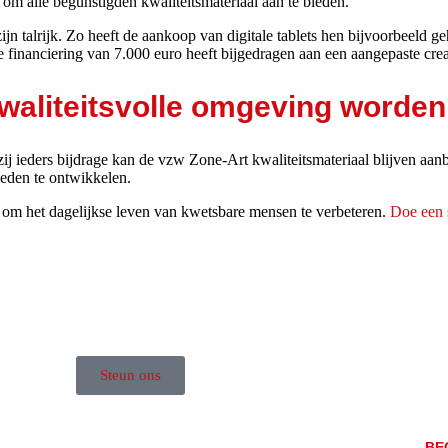
om alle begunstigden kwaliteitsmateriaal aan te bieden.
n talrijk. Zo heeft de aankoop van digitale tablets hen bijvoorbeeld g
e financiering van 7.000 euro heeft bijgedragen aan een aangepaste cre
kwaliteitsvolle omgeving worde
ij ieders bijdrage kan de vzw
Zone-Art kwaliteitsmateriaal blijven aan
eden te ontwikkelen.
om het dagelijkse leven van
kwetsbare mensen te verbeteren.
Doe een 
Steun ons
BE