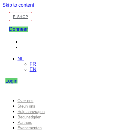
Skip to content
E-SHOP
Donneer
NL
FR
EN
Login
Over ons
Steun ons
Hulp aanvragen
Begunstigden
Partners
Evenementen