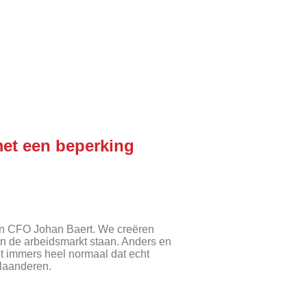
met een beperking
en CFO Johan Baert. We creëren
an de arbeidsmarkt staan. Anders en
t immers heel normaal dat echt
Vlaanderen.