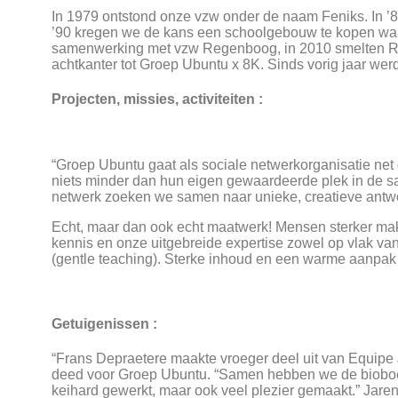
In 1979 ontstond onze vzw onder de naam Feniks. In ’
’90 kregen we de kans een schoolgebouw te kopen waar
samenwerking met vzw Regenboog, in 2010 smelten Re
achtkanter tot Groep Ubuntu x 8K. Sinds vorig jaar w
Projecten, missies, activiteiten :
“Groep Ubuntu gaat als sociale netwerkorganisatie ne
niets minder dan hun eigen gewaardeerde plek in de sa
netwerk zoeken we samen naar unieke, creatieve antw
Echt, maar dan ook echt maatwerk! Mensen sterker m
kennis en onze uitgebreide expertise zowel op vlak va
(gentle teaching). Sterke inhoud en een warme aanpak v
Getuigenissen :
“Frans Depraetere maakte vroeger deel uit van Equipe 
deed voor Groep Ubuntu. “Samen hebben we de bioboer
keihard gewerkt, maar ook veel plezier gemaakt.” Jaren 