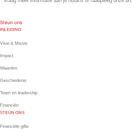
Vraag meer informatie aan je notaris of raadpleeg onze b
Steun ons
INLEIDING
Visie & Missie
Impact
Waarden
Geschiedenis
Team en leadership
Financiën
STEUN ONS
Financiële gifte