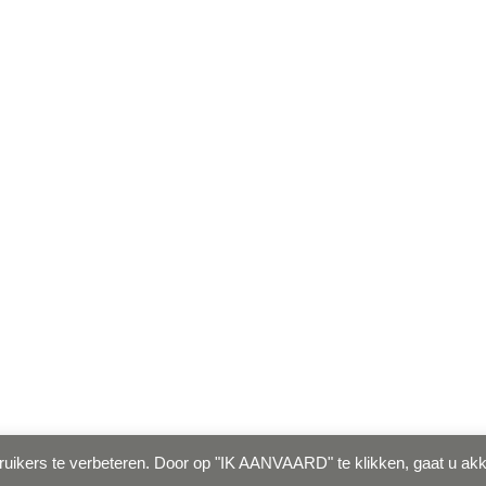
ruikers te verbeteren. Door op "IK AANVAARD" te klikken, gaat u ak