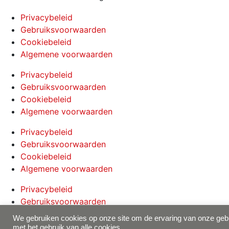
Privacybeleid
Gebruiksvoorwaarden
Cookiebeleid
Algemene voorwaarden
Privacybeleid
Gebruiksvoorwaarden
Cookiebeleid
Algemene voorwaarden
Privacybeleid
Gebruiksvoorwaarden
Cookiebeleid
Algemene voorwaarden
Privacybeleid
Gebruiksvoorwaarden
Cookiebeleid
We gebruiken cookies op onze site om de ervaring van onze geb
Algemene voorwaarden
met het gebruik van alle cookies.